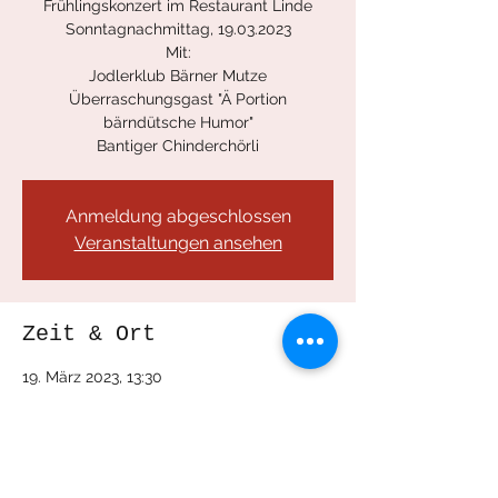
Frühlingskonzert im Restaurant Linde
Sonntagnachmittag, 19.03.2023
Mit:
Jodlerklub Bärner Mutze
Überraschungsgast "Ä Portion
bärndütsche Humor"
Bantiger Chinderchörli
Anmeldung abgeschlossen
Veranstaltungen ansehen
Zeit & Ort
19. März 2023, 13:30
Bern - Stettlen, Bernstrasse 59, Lindenweg
2, 3066 Bern - Stettlen, Schweiz